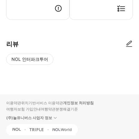
리뷰
NOL 인터파크투어
NOL
별
사
에서
점
진/
작성
높
동
된
은
영
리뷰
순
상
이용약관
위치기반서비스 이용약관
개인정보 처리방침
입니
여행자보험 가입안내
여행약관
분쟁해결기준
다.
(주)놀유니버스 사업자 정보
별
사
NOL
Triple
Interpark Global
점
진/