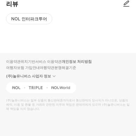
리뷰
NOL 인터파크투어
NOL
별
사
에서
점
진/
작성
높
동
된
은
영
리뷰
순
상
이용약관
위치기반서비스 이용약관
개인정보 처리방침
입니
여행자보험 가입안내
여행약관
분쟁해결기준
다.
(주)놀유니버스 사업자 정보
별
사
NOL
Triple
Interpark Global
점
진/
높
동
(주)놀유니버스
는 일부 상품의 통신판매중개자로서 통신판매의 당사자가 아니므로, 상품의
예약, 이용 및 환불 등 거래와 관련된 의무와 책임은 판매자에게 있으며
은
영
(주)놀유니버스
는 일
체 책임을 지지 않습니다.
순
상