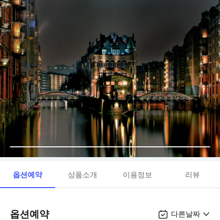
옵션예약
상품소개
이용정보
리뷰
옵션예약
다른날짜