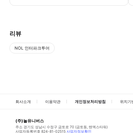
● 예약접수 후 확정이 되면 이용가능합니다. ● 바우처에 안내된 사용 
리뷰
NOL 인터파크투어
NOL
에서 작성된 리뷰 입니다.
별점 높은순
별점 높은순
회사소개
이용약관
개인정보처리방침
위치기
(주)놀유니버스
주소
경기도 성남시 수정구 금토로 70 (금토동, 텐엑스타워)
사업자등록번호
824-81-02515
사업자정보확인