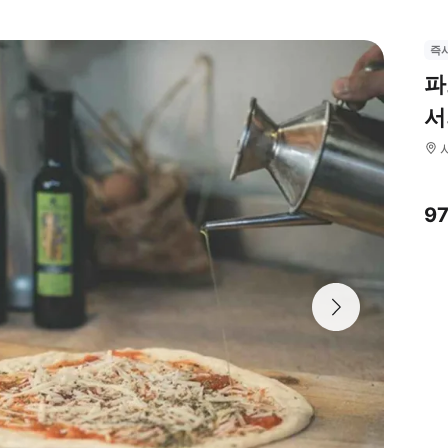
즉
파
서
9