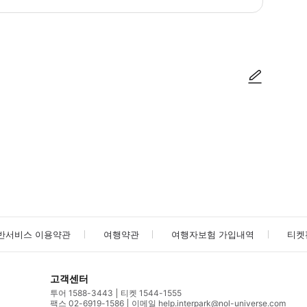
방법을 확인한 후 이용해 주시기 바랍니다. ● 48시간 이내에 바우처를 받지 
사진/동영상
사진/동영상
반서비스 이용약관
여행약관
여행자보험 가입내역
티켓
고객센터
투어 1588-3443
티켓 1544-1555
팩스 02-6919-1586
이메일 help.interpark@nol-universe.com