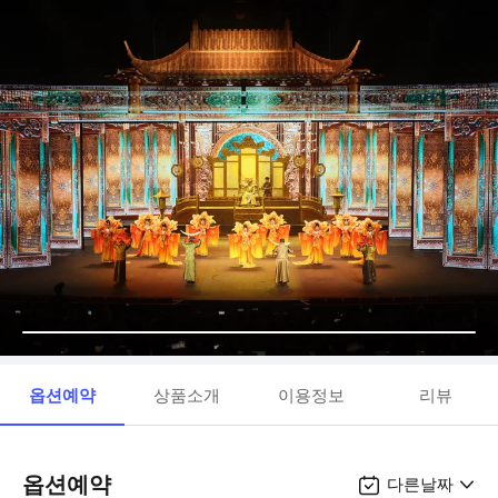
옵션예약
상품소개
이용정보
리뷰
옵션예약
다른날짜