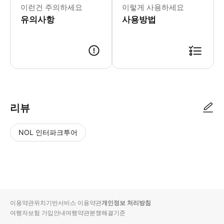
* [최고의 시청각 향연] 최첨단 음향
이런건 주의하세요
이렇게 사용하세요
유의사항
사용방법
리뷰
NOL 인터파크투어
NOL
별
사
에서
점
진/
작성
높
동
된
은
영
리뷰
순
상
이용약관
위치기반서비스 이용약관
개인정보 처리방침
입니
여행자보험 가입안내
여행약관
분쟁해결기준
다.