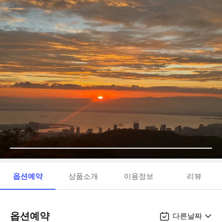
옵션예약
상품소개
이용정보
리뷰
옵션예약
다른날짜