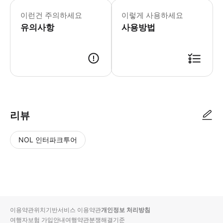
이런건 주의하세요
이렇게 사용하세요
유의사항
사용방법
리뷰
NOL 인터파크투어
NOL
별
사
에서
점
진/
작성
높
동
된
은
영
리뷰
순
상
이용약관
위치기반서비스 이용약관
개인정보 처리방침
입니
여행자보험 가입안내
여행약관
분쟁해결기준
다.