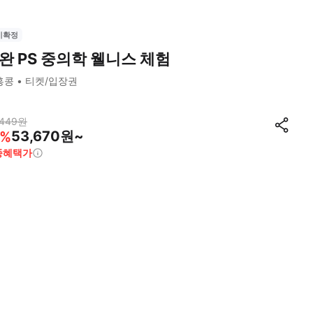
시확정
완 PS 중의학 웰니스 체험
홍콩
티켓/입장권
,449
원
53,670원~
%
종혜택가