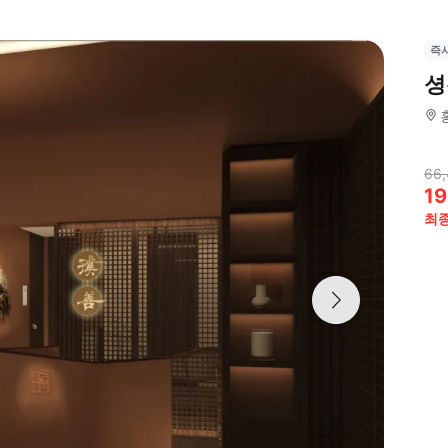
즉
셩
66
19
최