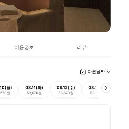
이용정보
리뷰
다른날짜
.10(월)
08.11(화)
08.12(수)
08.13(목)
08.
,670원
53,670원
53,670원
53,670원
53,