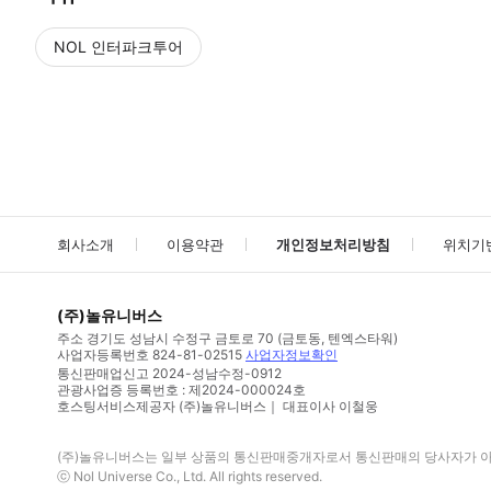
NOL 인터파크투어
NOL
에서 작성된 리뷰 입니다.
별점 높은순
별점 높은순
회사소개
이용약관
개인정보처리방침
위치기
(주)놀유니버스
주소
경기도 성남시 수정구 금토로 70 (금토동, 텐엑스타워)
사업자등록번호
824-81-02515
사업자정보확인
통신판매업신고
2024-성남수정-0912
관광사업증 등록번호 : 제2024-000024호
호스팅서비스제공자 (주)놀유니버스｜ 대표이사 이철웅
(주)놀유니버스
는 일부 상품의 통신판매중개자로서 통신판매의 당사자가 아니
ⓒ
Nol Universe Co
., Ltd. All rights reserved.