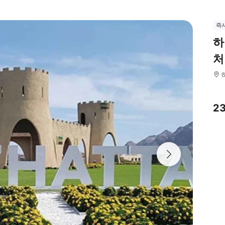
즉
하
처
2