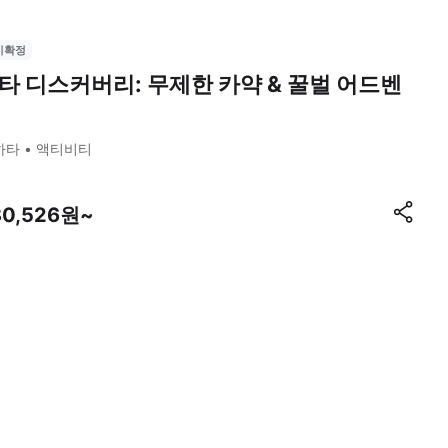
시확정
타 디스커버리: 무제한 카약 & 꿀벌 어드벤
하타
액티비티
30,526원~