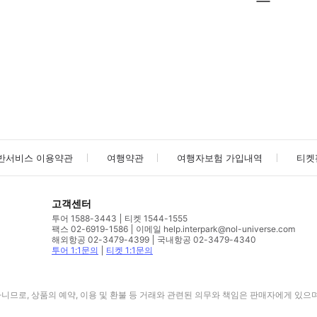
사진/동영상
사진/동영상
반서비스 이용약관
여행약관
여행자보험 가입내역
티켓
고객센터
투어 1588-3443
티켓 1544-1555
팩스 02-6919-1586
이메일 help.interpark@nol-universe.com
해외항공 02-3479-4399
국내항공 02-3479-4340
투어 1:1문의
티켓 1:1문의
므로, 상품의 예약, 이용 및 환불 등 거래와 관련된 의무와 책임은 판매자에게 있으