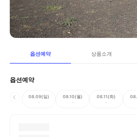
옵션예약
상품소개
옵션예약
08.09(일)
08.10(월)
08.11(화)
08
-
-
-