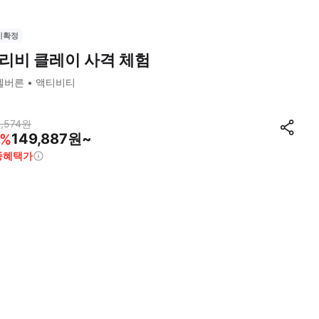
시확정
리비 클레이 사격 체험
멜버른
액티비티
,574
원
149,887원~
%
종혜택가