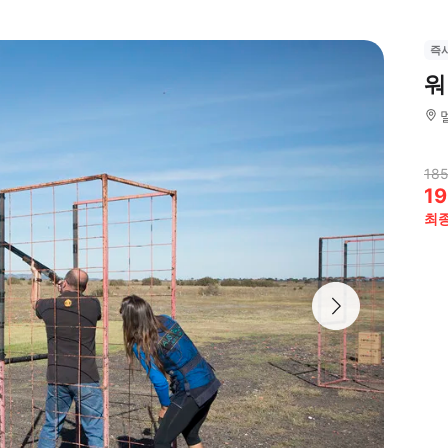
즉
워
185
19
최