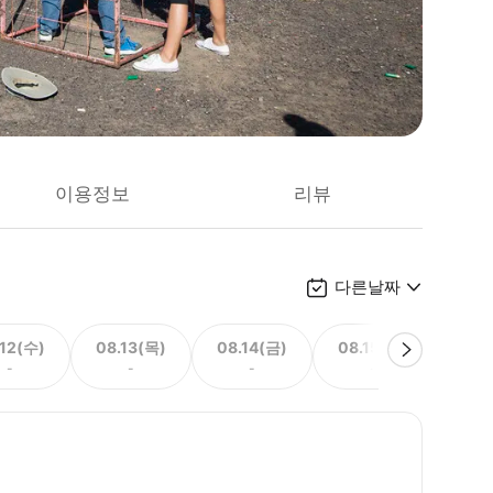
이용정보
리뷰
다른날짜
.12(수)
08.13(목)
08.14(금)
08.15(토)
08.
-
-
-
-
149