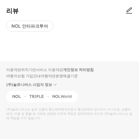
리뷰
NOL 인터파크투어
NOL
별
사
에서
점
진/
작성
높
동
된
은
영
리뷰
순
상
이용약관
위치기반서비스 이용약관
개인정보 처리방침
입니
여행자보험 가입안내
여행약관
분쟁해결기준
다.
(주)놀유니버스 사업자 정보
별
사
NOL
Triple
Interpark Global
점
진/
높
동
(주)놀유니버스
는 일부 상품의 통신판매중개자로서 통신판매의 당사자가 아니므로, 상품의
예약, 이용 및 환불 등 거래와 관련된 의무와 책임은 판매자에게 있으며
은
영
(주)놀유니버스
는 일
체 책임을 지지 않습니다.
순
상