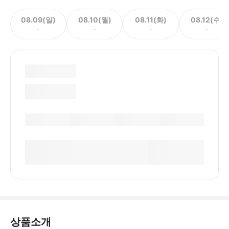
08.09(일)
08.10(월)
08.11(화)
08.12(수)
-
-
-
-
상품소개