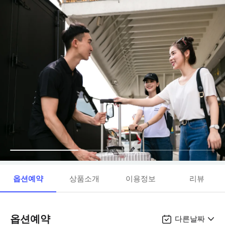
옵션예약
상품소개
이용정보
리뷰
옵션예약
다른날짜