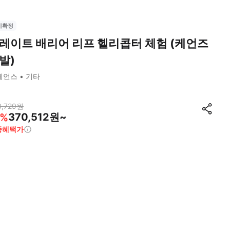
시확정
레이트 배리어 리프 헬리콥터 체험 (케언즈
발)
케언스
기타
,729
원
370,512원~
%
종혜택가