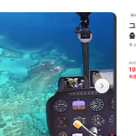
즉
그
출
458
19
최