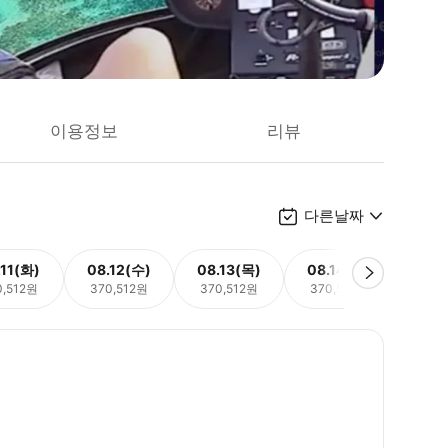
이용정보
리뷰
다른날짜
.11(화)
08.12(수)
08.13(목)
08.14(금)
08.
0,512원
370,512원
370,512원
370,512원
370