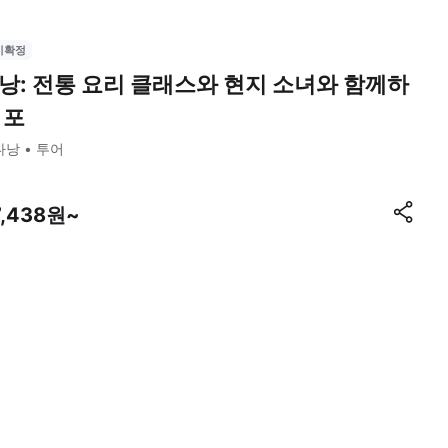
시확정
낭: 전통 요리 클래스와 현지 소녀와 함께하
 포
다낭
투어
7,438원~