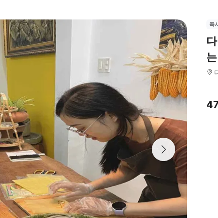
즉
다
는
4