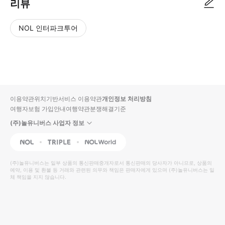
리뷰
NOL 인터파크투어
NOL
별
사
에서
점
진/
작성
높
동
된
은
영
리뷰
순
상
이용약관
위치기반서비스 이용약관
개인정보 처리방침
입니
여행자보험 가입안내
여행약관
분쟁해결기준
다.
(주)놀유니버스 사업자 정보
별
사
NOL
Triple
Interpark Global
점
진/
높
동
(주)놀유니버스
는 일부 상품의 통신판매중개자로서 통신판매의 당사자가 아니므로, 상품의
예약, 이용 및 환불 등 거래와 관련된 의무와 책임은 판매자에게 있으며
은
영
(주)놀유니버스
는 일
체 책임을 지지 않습니다.
순
상