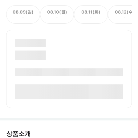
08.09(일)
08.10(월)
08.11(화)
08.12(수)
-
-
-
-
상품소개