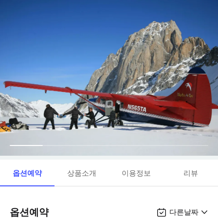
옵션예약
상품소개
이용정보
리뷰
옵션예약
다른날짜