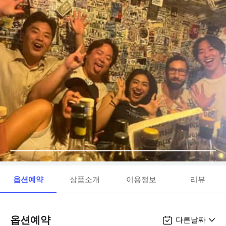
옵션예약
상품소개
이용정보
리뷰
옵션예약
다른날짜