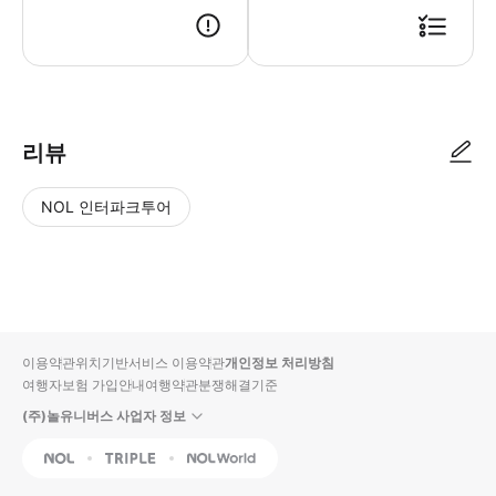
리뷰
NOL 인터파크투어
NOL
별
사
에서
점
진/
작성
높
동
된
은
영
리뷰
순
상
이용약관
위치기반서비스 이용약관
개인정보 처리방침
입니
여행자보험 가입안내
여행약관
분쟁해결기준
다.
(주)놀유니버스 사업자 정보
별
사
NOL
Triple
Interpark Global
점
진/