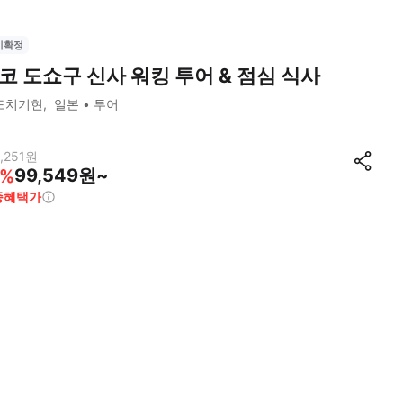
시확정
코 도쇼구 신사 워킹 투어 & 점심 식사
도치기현
일본
투어
,251
원
99,549원~
%
종혜택가