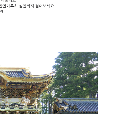
, 간만가후치 심연까지 걸어보세요.
요.