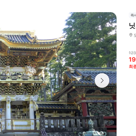
즉
닛
123
19
최