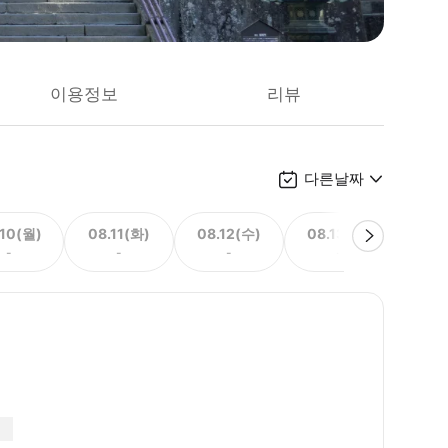
이용정보
리뷰
다른날짜
.10(월)
08.11(화)
08.12(수)
08.13(목)
08.
-
-
-
-