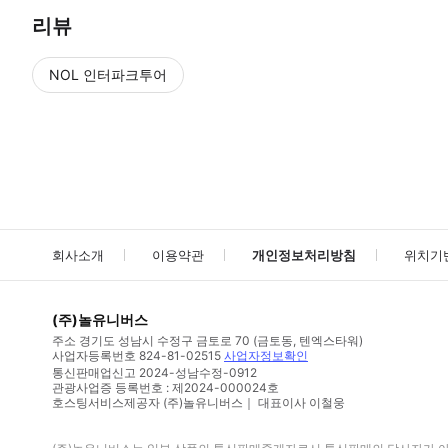
리뷰
NOL 인터파크투어
NOL
에서 작성된 리뷰 입니다.
별점 높은순
별점 높은순
회사소개
이용약관
개인정보처리방침
위치기
(주)놀유니버스
주소
경기도 성남시 수정구 금토로 70 (금토동, 텐엑스타워)
사업자등록번호
824-81-02515
사업자정보확인
통신판매업신고
2024-성남수정-0912
관광사업증 등록번호 : 제2024-000024호
호스팅서비스제공자 (주)놀유니버스｜ 대표이사 이철웅