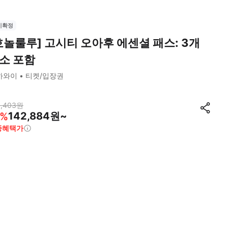
시확정
호놀룰루] 고시티 오아후 에센셜 패스: 3개
소 포함
하와이
티켓/입장권
,403
원
142,884원~
%
종혜택가