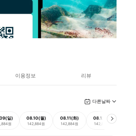
이용정보
리뷰
다른날짜
.09(일)
08.10(월)
08.11(화)
08.12(수)
08.
2,884원
142,884원
142,884원
142,884원
142