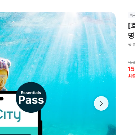
즉
[
명
169
15
최