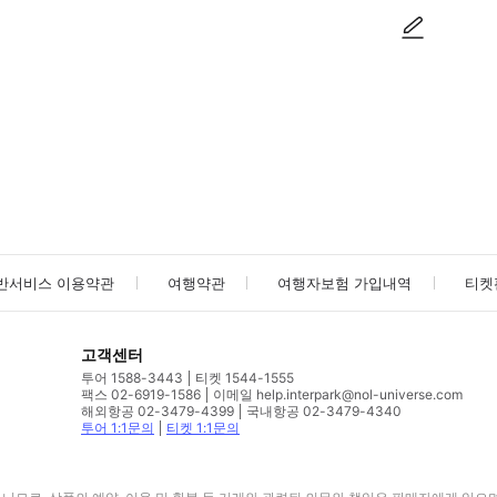
사진/동영상
사진/동영상
반서비스 이용약관
여행약관
여행자보험 가입내역
티켓
고객센터
투어 1588-3443
티켓 1544-1555
팩스 02-6919-1586
이메일 help.interpark@nol-universe.com
해외항공 02-3479-4399
국내항공 02-3479-4340
투어 1:1문의
티켓 1:1문의