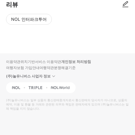
리뷰
NOL 인터파크투어
NOL
별
사
에서
점
진/
작성
높
동
된
은
영
리뷰
순
상
이용약관
위치기반서비스 이용약관
개인정보 처리방침
입니
여행자보험 가입안내
여행약관
분쟁해결기준
다.
(주)놀유니버스 사업자 정보
별
사
NOL
Triple
Interpark Global
점
진/
높
동
(주)놀유니버스
는 일부 상품의 통신판매중개자로서 통신판매의 당사자가 아니므로, 상품의
예약, 이용 및 환불 등 거래와 관련된 의무와 책임은 판매자에게 있으며
은
영
(주)놀유니버스
는 일
체 책임을 지지 않습니다.
순
상