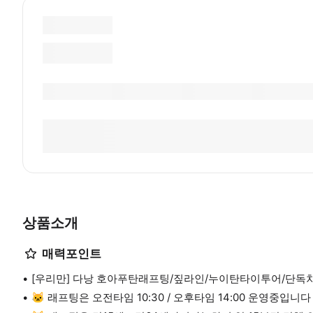
상품소개
매력포인트
[우리만] 다낭 호아푸탄래프팅/짚라인/누이탄타이투어/단독
🐱 래프팅은 오전타임 10:30 / 오후타임 14:00 운영중입니다