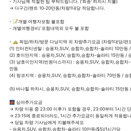
- 기사님께 적절한 팁 부탁드립니다. ('최종' 하차시 지불)
→ 다구간/렌트 10-20만동/차량1대당 적당합니다.
- 📝개별 여행자보험 불포함
- 개별여행경비/ 포함내역외 모두 불 포함
- 🚕 픽업/하차/방문 다낭지역 외 차량추가요금 (차량1대당/편도
(1) 인터컨티넨탈 : 승용차,SUV, 승합차,승합차-솔라티 10만동 
(2) 호이안지역 : 승용차,SUV, 승합차,승합차-솔라티 15만동 /
(3) 남호이안지역(빈원더스까지) : 승용차,SUV, 승합차,승합차-
만동
(4) 랑코지역 : 승용차,SUV, 승합차,승합차-솔라티 70만동 / 
(5) 바나힐 하차시, 승용차,SUV, 승합차,승합차-솔라티 15만동
🌉 심야추가요금
→ 차량 이용 중 23:00 이후가 포함될 경우, 23:00부터 1시
→ 23:15에 종료되더라도, 1시간 추가요금이 동일하게 적용됩니
→ 당일 차량 기사님에게 지불해주세요
- 승용차,SUV, 승합차,승합차-솔라티 10만동($5)/1시간당