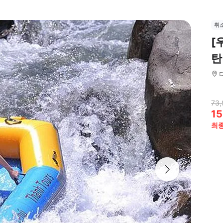
취
[
탄
73,
15
최