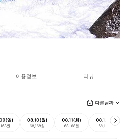
이용정보
리뷰
다른날짜
.09(일)
08.10(월)
08.11(화)
08.12(수)
08.
,168원
68,168원
68,168원
68,168원
68,