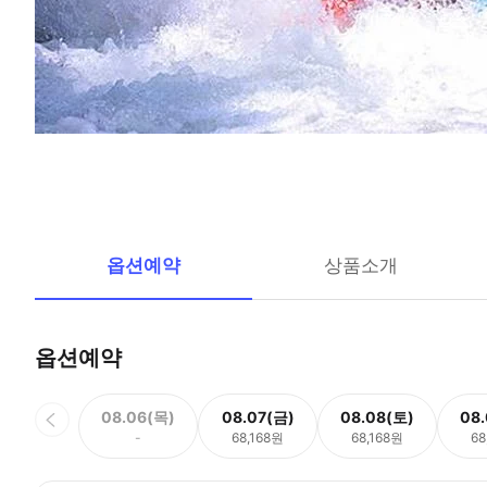
옵션예약
상품소개
옵션예약
08.06(목)
08.07(금)
08.08(토)
08
-
68,168원
68,168원
68