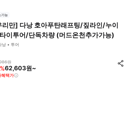
소가능
우리만] 다낭 호아푸탄래프팅/짚라인/누이
타이투어/단독차량 (머드온천추가가능)
다낭
투어
986
원
62,603원~
%
종혜택가