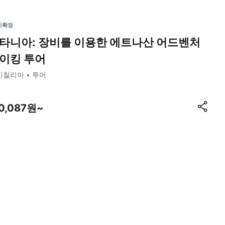
시확정
타니아: 장비를 이용한 에트나산 어드벤처
이킹 투어
시칠리아
투어
10,087원~