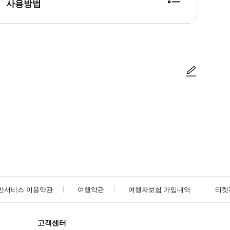
사용방법
방법을 확인한 후 이용해 주시기 바랍니다. ● 48시간 이내에 바우처를 받지 
사진/동영상
사진/동영상
반서비스 이용약관
여행약관
여행자보험 가입내역
티켓
고객센터