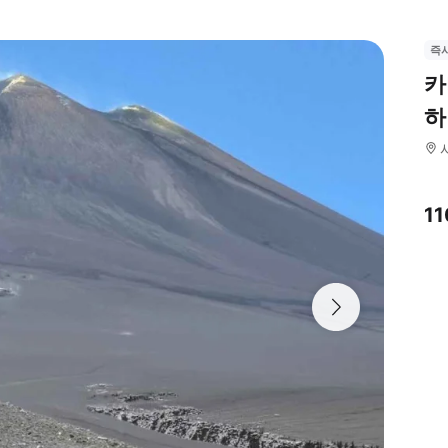
즉
카
하
1