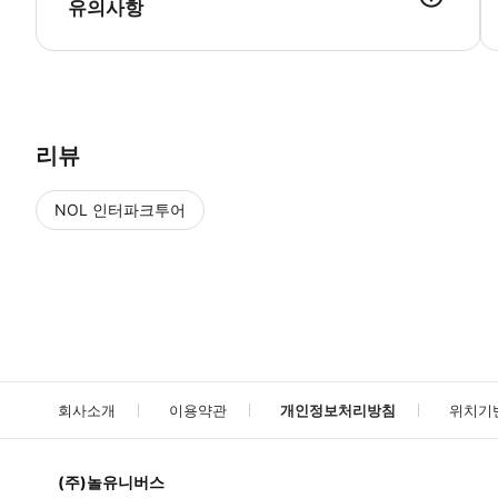
유의사항
● 예약접수 후 확정이 되면 이용가능합니다. ● 바우처에 안내된 사용 
리뷰
NOL 인터파크투어
NOL
에서 작성된 리뷰 입니다.
별점 높은순
별점 높은순
회사소개
이용약관
개인정보처리방침
위치기
(주)놀유니버스