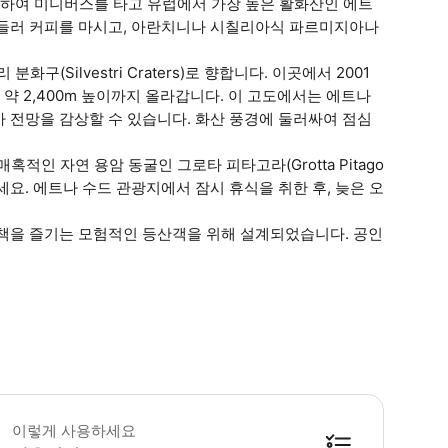
발하여 미니버스를 타고 유럽에서 가장 높은 활화산인 에트
 들러 커피를 마시고, 아란치니나 시칠리아식 파르미지아나
구(Silvestri Craters)로 향합니다. 이곳에서 2001
약 2,400m 높이까지 올라갑니다. 이 고도에서는 에트나
 전망을 감상할 수 있습니다. 화산 풍경에 둘러싸여 점심
혹적인 자연 용암 동굴인 그로타 피타고라(Grotta Pitago
세요. 에트나 수드 관광지에서 잠시 휴식을 취한 후, 늦은 오
산책을 즐기는 모험적인 등산객을 위해 설계되었습니다. 공인
 하이킹 여행은 처음에는 조금 힘들더라도 모든 사람을위한 것이지만 건강하고 일
이렇게 사용하세요