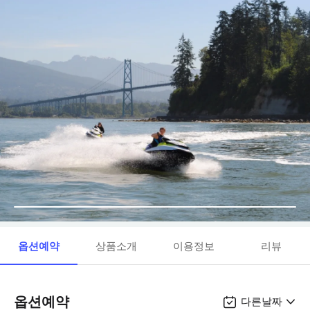
옵션예약
상품소개
이용정보
리뷰
옵션예약
다른날짜