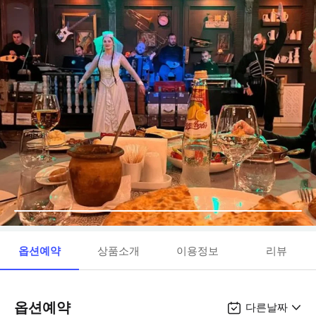
옵션예약
상품소개
이용정보
리뷰
옵션예약
다른날짜