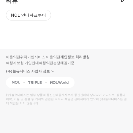
리뷰
NOL 인터파크투어
NOL
별
사
에서
점
진/
작성
높
동
된
은
영
리뷰
순
상
이용약관
위치기반서비스 이용약관
개인정보 처리방침
입니
여행자보험 가입안내
여행약관
분쟁해결기준
다.
(주)놀유니버스 사업자 정보
별
사
NOL
Triple
Interpark Global
점
진/
높
동
(주)놀유니버스
는 일부 상품의 통신판매중개자로서 통신판매의 당사자가 아니므로, 상품의
예약, 이용 및 환불 등 거래와 관련된 의무와 책임은 판매자에게 있으며
은
영
(주)놀유니버스
는 일
체 책임을 지지 않습니다.
순
상