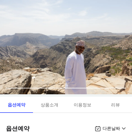
옵션예약
상품소개
이용정보
리뷰
옵션예약
다른날짜