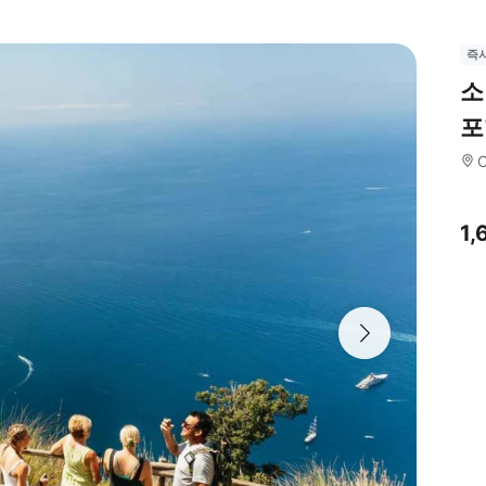
즉
소
포
1