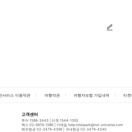
방법을 확인한 후 이용해 주시기 바랍니다. ● 48시간 이내에 바우처를 받지 
사진/동영상
사진/동영상
반서비스 이용약관
여행약관
여행자보험 가입내역
티켓
고객센터
투어 1588-3443
티켓 1544-1555
팩스 02-6919-1586
이메일 help.interpark@nol-universe.com
해외항공 02-3479-4399
국내항공 02-3479-4340