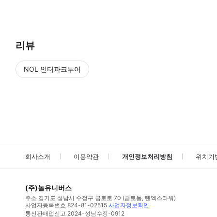
● 예약접수 후 확정이 되면 이용가능합니다. ● 바우처에 안내된 사용 
리뷰
NOL 인터파크투어
NOL
에서 작성된 리뷰 입니다.
별점 높은순
별점 높은순
회사소개
이용약관
개인정보처리방침
위치기
(주)놀유니버스
주소
경기도 성남시 수정구 금토로 70 (금토동, 텐엑스타워)
사업자등록번호
824-81-02515
사업자정보확인
통신판매업신고
2024-성남수정-0912