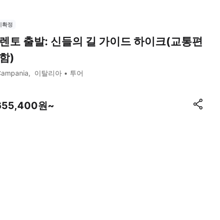
시확정
렌토 출발: 신들의 길 가이드 하이크(교통편
함)
Campania
이탈리아
투어
,655,400원~