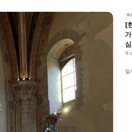
취
[
가
심
일