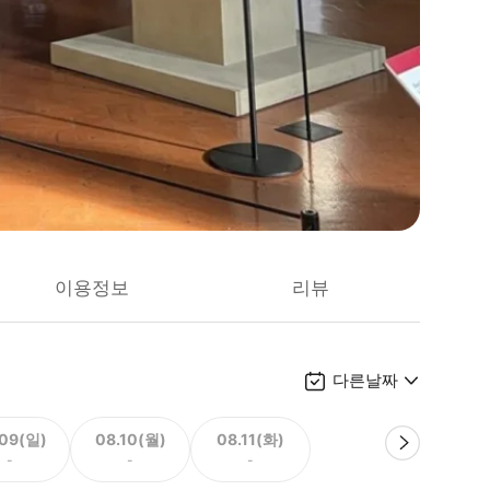
이용정보
리뷰
다른날짜
.09(일)
08.10(월)
08.11(화)
-
-
-