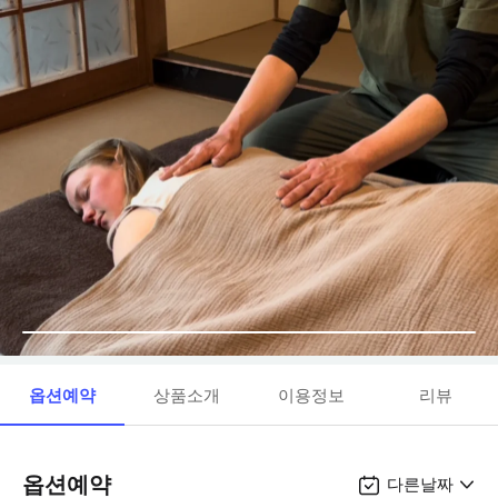
옵션예약
상품소개
이용정보
리뷰
옵션예약
다른날짜