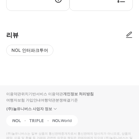
리뷰
NOL 인터파크투어
NOL
별
사
에서
점
진/
작성
높
동
된
은
영
리뷰
순
상
이용약관
위치기반서비스 이용약관
개인정보 처리방침
입니
여행자보험 가입안내
여행약관
분쟁해결기준
다.
(주)놀유니버스 사업자 정보
별
사
NOL
Triple
Interpark Global
점
진/
높
동
(주)놀유니버스
는 일부 상품의 통신판매중개자로서 통신판매의 당사자가 아니므로, 상품의
예약, 이용 및 환불 등 거래와 관련된 의무와 책임은 판매자에게 있으며
은
영
(주)놀유니버스
는 일