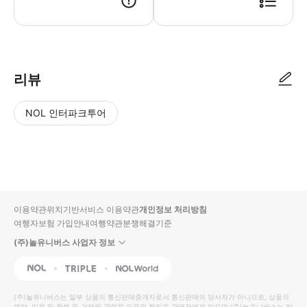
리뷰
NOL 인터파크투어
NOL
별
사
에서
점
진/
작성
높
동
된
은
영
리뷰
순
상
이용약관
위치기반서비스 이용약관
개인정보 처리방침
입니
여행자보험 가입안내
여행약관
분쟁해결기준
다.
(주)놀유니버스 사업자 정보
별
사
NOL
Triple
Interpark Global
점
진/
높
동
(주)놀유니버스
는 일부 상품의 통신판매중개자로서 통신판매의 당사자가 아니므로, 상품의
예약, 이용 및 환불 등 거래와 관련된 의무와 책임은 판매자에게 있으며
(주)놀유니버스
는 일