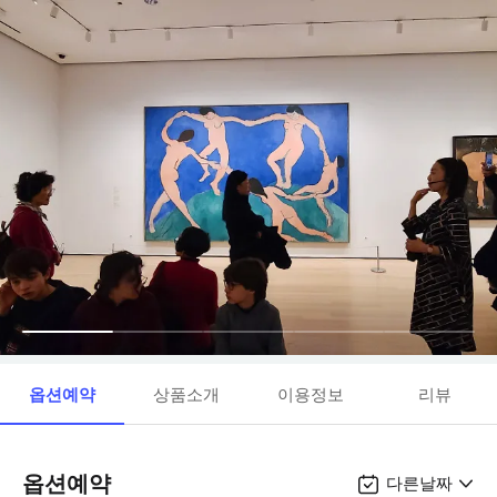
옵션예약
상품소개
이용정보
리뷰
옵션예약
다른날짜