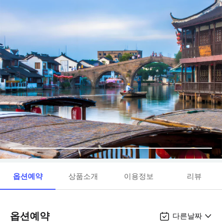
옵션예약
상품소개
이용정보
리뷰
옵션예약
다른날짜