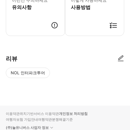
이런건 주의하세요
이렇게 사용하세요
유의사항
사용방법
리뷰
NOL 인터파크투어
NOL
별
사
에서
점
진/
작성
높
동
된
은
영
리뷰
순
상
이용약관
위치기반서비스 이용약관
개인정보 처리방침
입니
여행자보험 가입안내
여행약관
분쟁해결기준
다.
(주)놀유니버스 사업자 정보