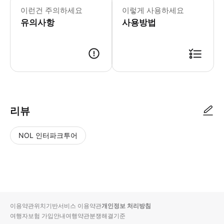
이런건 주의하세요
이렇게 사용하세요
유의사항
사용방법
이용 방법 1) 구입 시 발송 드린 바우처 링크를 클릭하여 이용 화면을 열
리뷰
NOL 인터파크투어
NOL
별
사
에서
점
진/
작성
높
동
된
은
영
리뷰
순
상
이용약관
위치기반서비스 이용약관
개인정보 처리방침
입니
여행자보험 가입안내
여행약관
분쟁해결기준
다.