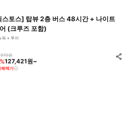
틱스토스] 탑뷰 2층 버스 48시간 + 나이트
어 (크루즈 포함)
뉴욕
투어
,970
원
127,421원~
%
종혜택가