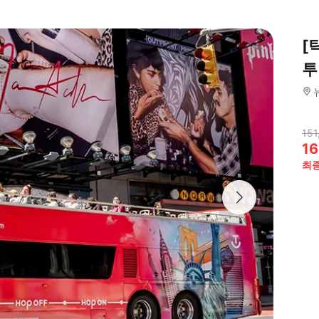
[
투
151
16
최