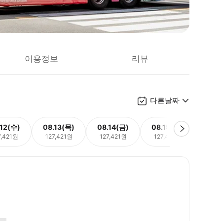
이용정보
리뷰
다른날짜
.12(수)
08.13(목)
08.14(금)
08.15(토)
08.
7,421원
127,421원
127,421원
127,421원
127