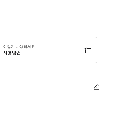
영시간: 다운타운 투어: 08:00am – 05:45pm 업타운 투어: 10:00am – 
이렇게 사용하세요
사용방법
니다. 스마트폰에 'TopView Sightseeing' 앱 설치 후 [Redeem 
사진/동영상