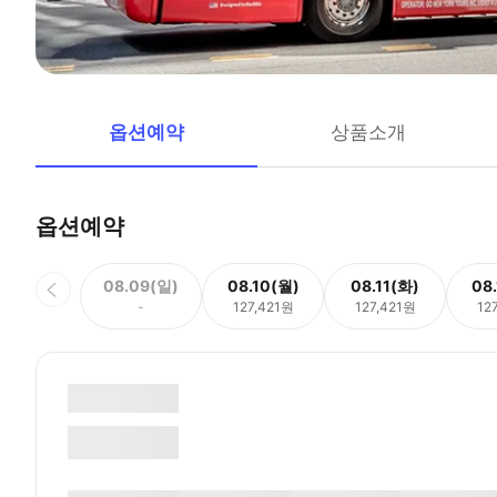
옵션예약
상품소개
옵션예약
08.09(일)
08.10(월)
08.11(화)
08
-
127,421원
127,421원
12