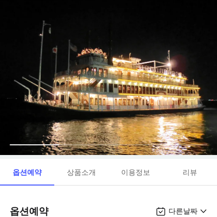
옵션예약
상품소개
이용정보
리뷰
옵션예약
다른날짜