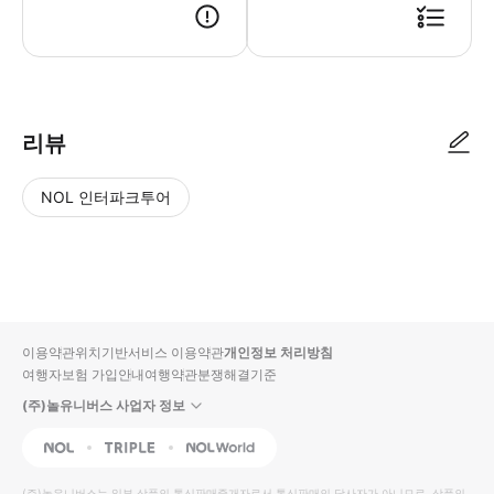
출발 20분 전까지 항구에서 체크인을 완료하여 주시기 바랍니다. 오츠항 티
리뷰
NOL 인터파크투어
NOL
별
사
에서
점
진/
작성
높
동
된
은
영
리뷰
순
상
이용약관
위치기반서비스 이용약관
개인정보 처리방침
입니
여행자보험 가입안내
여행약관
분쟁해결기준
다.
(주)놀유니버스 사업자 정보
별
사
NOL
Triple
Interpark Global
점
진/
높
동
(주)놀유니버스
는 일부 상품의 통신판매중개자로서 통신판매의 당사자가 아니므로, 상품의