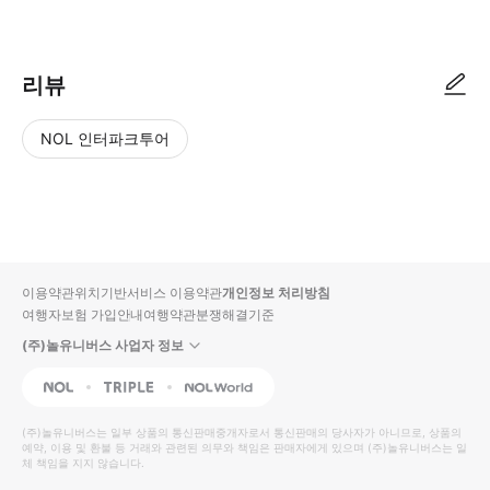
리뷰
NOL 인터파크투어
NOL
별
사
에서
점
진/
작성
높
동
된
은
영
리뷰
순
상
이용약관
위치기반서비스 이용약관
개인정보 처리방침
입니
여행자보험 가입안내
여행약관
분쟁해결기준
다.
(주)놀유니버스 사업자 정보
별
사
NOL
Triple
Interpark Global
점
진/
높
동
(주)놀유니버스
는 일부 상품의 통신판매중개자로서 통신판매의 당사자가 아니므로, 상품의
예약, 이용 및 환불 등 거래와 관련된 의무와 책임은 판매자에게 있으며
은
영
(주)놀유니버스
는 일
체 책임을 지지 않습니다.
순
상