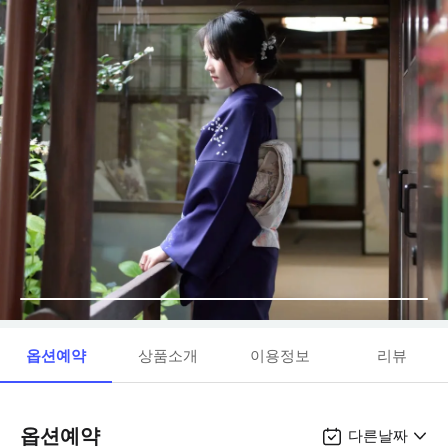
옵션예약
상품소개
이용정보
리뷰
옵션예약
다른날짜