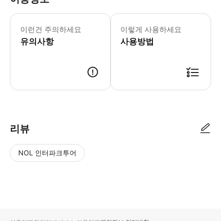
결제 시 식이 제한 사항이 있으면 알려주세
이런건 주의하세요
이렇게 사용하세요
유의사항
사용방법
● 예약접수 후 확정이 되면 이용가능합니다. ● 바우처에 안내된 사용 방법
리뷰
NOL 인터파크투어
NOL
별
사
에서
점
진/
작성
높
동
된
은
영
리뷰