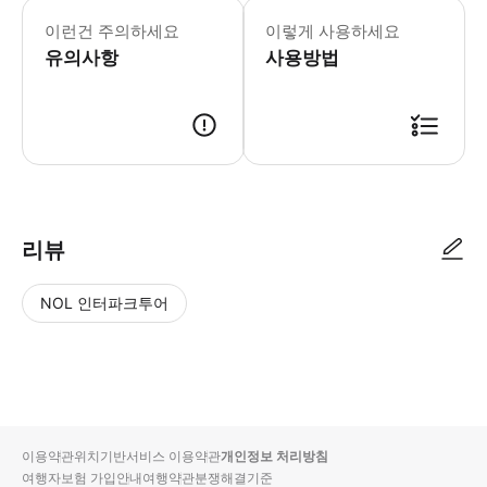
* 소요시간 : 90분 (옵션에 따라 소요
이런건 주의하세요
이렇게 사용하세요
유의사항
사용방법
● 예약접수 후 확정이 되면 이용가능합니다. ● 바우처에 안내된 사용 방법
리뷰
NOL 인터파크투어
NOL
별
사
에서
점
진/
작성
높
동
된
은
영
리뷰
순
상
이용약관
위치기반서비스 이용약관
개인정보 처리방침
입니
여행자보험 가입안내
여행약관
분쟁해결기준
다.