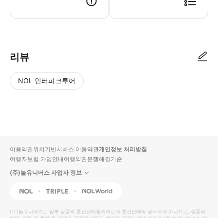
- 이용 안내 - 지점명 & 주소 * 크루즈 클럽 * 주소: 일본, 〒140-0002 도쿄, 
리뷰
NOL 인터파크투어
NOL
별
사
에서
점
진/
작성
높
동
된
은
영
리뷰
순
상
이용약관
위치기반서비스 이용약관
개인정보 처리방침
입니
여행자보험 가입안내
여행약관
분쟁해결기준
다.
(주)놀유니버스 사업자 정보
별
사
NOL
Triple
Interpark Global
점
진/
높
동
(주)놀유니버스
는 일부 상품의 통신판매중개자로서 통신판매의 당사자가 아니므로, 상품의