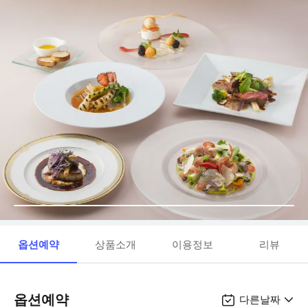
옵션예약
상품소개
이용정보
리뷰
옵션예약
다른날짜