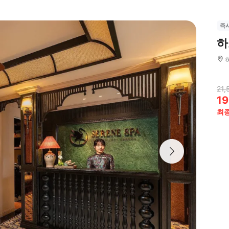
즉
하
21,
19
최