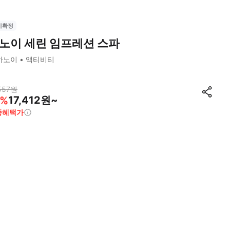
시확정
노이 세린 임프레션 스파
하노이
액티비티
557
원
17,412원~
%
종혜택가