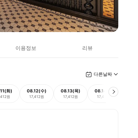
이용정보
리뷰
다른날짜
.11(화)
08.12(수)
08.13(목)
08.14(금)
08.
,412원
17,412원
17,412원
17,412원
17,