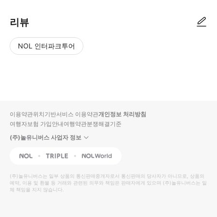
리뷰
NOL 인터파크투어
NOL
별
사
에서
점
진/
작성
높
동
된
은
영
리뷰
순
상
이용약관
위치기반서비스 이용약관
개인정보 처리방침
입니
여행자보험 가입안내
여행약관
분쟁해결기준
다.
(주)놀유니버스 사업자 정보
별
사
NOL
Triple
Interpark Global
점
진/
높
동
(주)놀유니버스
는 일부 상품의 통신판매중개자로서 통신판매의 당사자가 아니므로, 상품의
예약, 이용 및 환불 등 거래와 관련된 의무와 책임은 판매자에게 있으며
은
영
(주)놀유니버스
는 일
체 책임을 지지 않습니다.
순
상