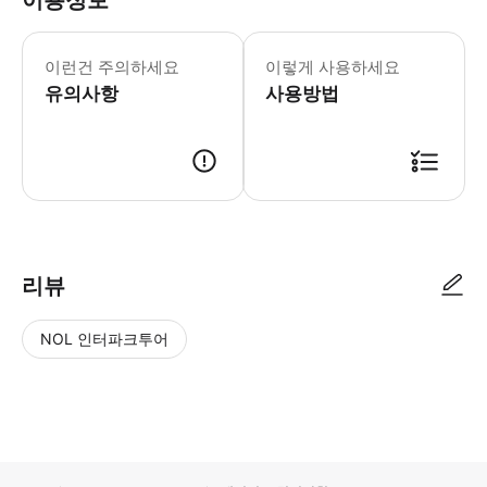
이용정보
- 추가정보 * 대중교통 서비스이므로 좌석
- 예약확정 * 예약 후 확정 여부를 
이런건 주의하세요
이렇게 사용하세요
- 이용요건 * 공지: 영유아 및 아동도 
유의사항
사용방법
리뷰
NOL 인터파크투어
NOL
별
사
에서
점
진/
작성
높
동
된
은
영
리뷰