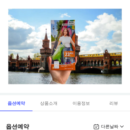
옵션예약
상품소개
이용정보
리뷰
옵션예약
다른날짜