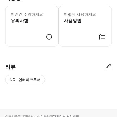
매우 다양한 호텔에서 픽업 서비스가 제
이런건 주의하세요
이렇게 사용하세요
유의사항
사용방법
● 예약접수 후 확정이 되면 이용가능합니다. ● 바우처에 안내된 사용 방법
리뷰
NOL 인터파크투어
NOL
별
사
에서
점
진/
작성
높
동
된
은
영
리뷰
순
상
이용약관
위치기반서비스 이용약관
개인정보 처리방침