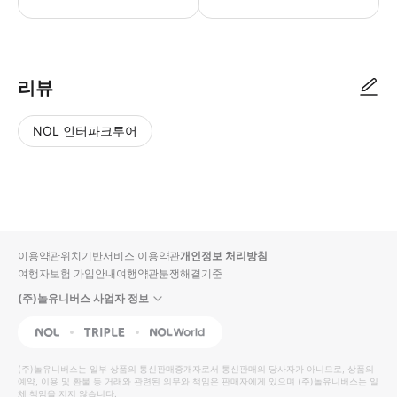
▶ 사용방법 입구의 직원에게 모바일 바우처를 보여주세요.
리뷰
NOL 인터파크투어
NOL
별
사
에서
점
진/
작성
높
동
된
은
영
리뷰
순
상
이용약관
위치기반서비스 이용약관
개인정보 처리방침
입니
여행자보험 가입안내
여행약관
분쟁해결기준
다.
(주)놀유니버스 사업자 정보
별
사
NOL
Triple
Interpark Global
점
진/
높
동
(주)놀유니버스
는 일부 상품의 통신판매중개자로서 통신판매의 당사자가 아니므로, 상품의
예약, 이용 및 환불 등 거래와 관련된 의무와 책임은 판매자에게 있으며
은
영
(주)놀유니버스
는 일
체 책임을 지지 않습니다.