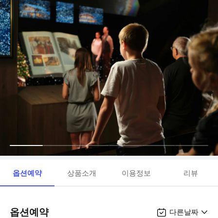
옵션예약
상품소개
이용정보
리뷰
옵션예약
다른날짜