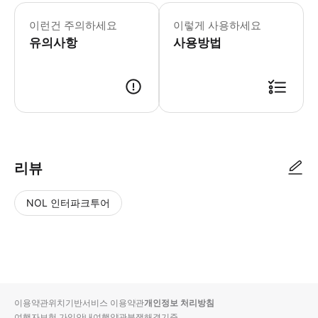
- 미팅 장소 Antelope Point 
이런건 주의하세요
이렇게 사용하세요
유의사항
사용방법
리뷰
NOL 인터파크투어
NOL
별
사
에서
점
진/
작성
높
동
된
은
영
리뷰
순
상
이용약관
위치기반서비스 이용약관
개인정보 처리방침
입니
여행자보험 가입안내
여행약관
분쟁해결기준