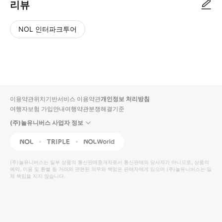
리뷰
NOL 인터파크투어
NOL
별
사
에서
점
진/
작성
높
동
된
은
영
리뷰
순
상
이용약관
위치기반서비스 이용약관
개인정보 처리방침
입니
여행자보험 가입안내
여행약관
분쟁해결기준
다.
(주)놀유니버스 사업자 정보
별
사
NOL
Triple
Interpark Global
점
진/
높
동
(주)놀유니버스
는 일부 상품의 통신판매중개자로서 통신판매의 당사자가 아니므로, 상품의
예약, 이용 및 환불 등 거래와 관련된 의무와 책임은 판매자에게 있으며
은
영
(주)놀유니버스
는 일
체 책임을 지지 않습니다.
순
상