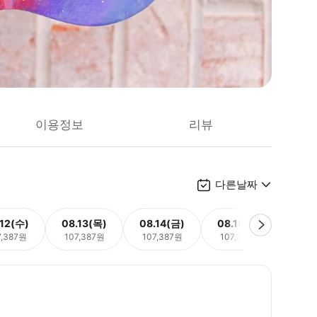
이용정보
리뷰
다른날짜
.12(수)
08.13(목)
08.14(금)
08.15(토)
08.
7,387원
107,387원
107,387원
107,387원
107