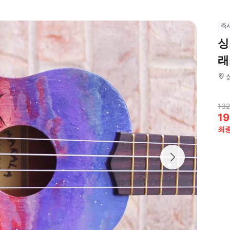
즉
싱
래
132
19
최