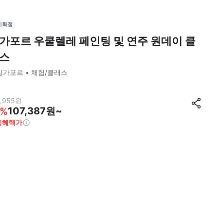
시확정
가포르 우쿨렐레 페인팅 및 연주 원데이 클
스
싱가포르
체험/클래스
,955
원
107,387원~
%
종혜택가