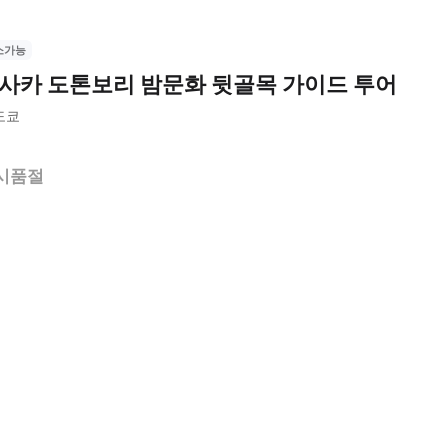
소가능
사카 도톤보리 밤문화 뒷골목 가이드 투어
도쿄
시품절