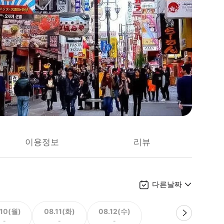
이용정보
리뷰
다른날짜
.10(월)
08.11(화)
08.12(수)
-
-
-