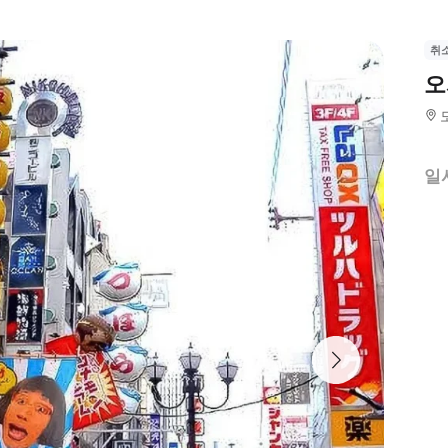
취
오
일