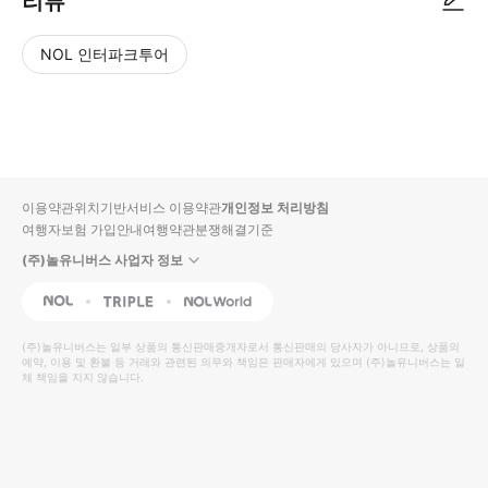
리뷰
NOL 인터파크투어
NOL
별
사
에서
점
진/
작성
높
동
된
은
영
리뷰
순
상
이용약관
위치기반서비스 이용약관
개인정보 처리방침
입니
여행자보험 가입안내
여행약관
분쟁해결기준
다.
(주)놀유니버스 사업자 정보
별
사
NOL
Triple
Interpark Global
점
진/
높
동
(주)놀유니버스
는 일부 상품의 통신판매중개자로서 통신판매의 당사자가 아니므로, 상품의
예약, 이용 및 환불 등 거래와 관련된 의무와 책임은 판매자에게 있으며
은
영
(주)놀유니버스
는 일
체 책임을 지지 않습니다.
순
상