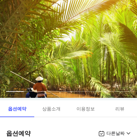
옵션예약
상품소개
이용정보
리뷰
옵션예약
다른날짜