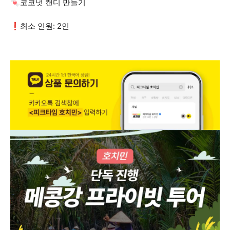
🍬코코넛 캔디 만들기
❗최소 인원: 2인