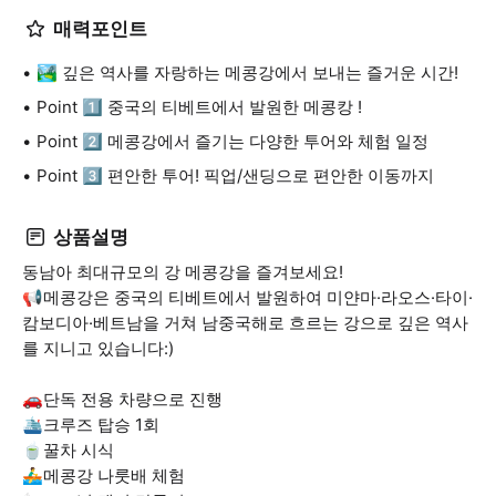
매력포인트
🏞️ 깊은 역사를 자랑하는 메콩강에서 보내는 즐거운 시간!
Point 1️⃣ 중국의 티베트에서 발원한 메콩캉 !
Point 2️⃣ 메콩강에서 즐기는 다양한 투어와 체험 일정
Point 3️⃣ 편안한 투어! 픽업/샌딩으로 편안한 이동까지
상품설명
동남아 최대규모의 강 메콩강을 즐겨보세요!
📢메콩강은 중국의 티베트에서 발원하여 미얀마·라오스·타이·
캄보디아·베트남을 거쳐 남중국해로 흐르는 강으로 깊은 역사
를 지니고 있습니다:)
🚗단독 전용 차량으로 진행
🛳️크루즈 탑승 1회
🍵꿀차 시식
🚣‍♂️메콩강 나룻배 체험