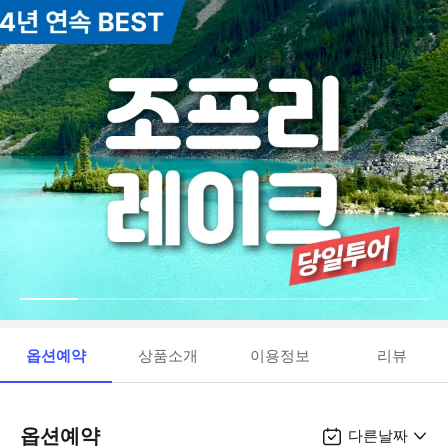
옵션예약
상품소개
이용정보
리뷰
옵션예약
다른날짜