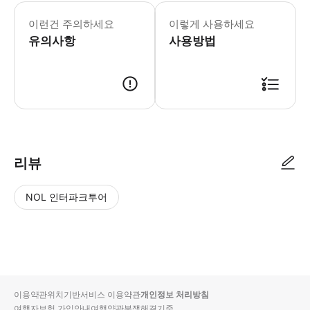
이런건 주의하세요
이렇게 사용하세요
유의사항
사용방법
리뷰
NOL 인터파크투어
NOL
별
사
에서
점
진/
작성
높
동
된
은
영
리뷰
순
상
이용약관
위치기반서비스 이용약관
개인정보 처리방침
입니
여행자보험 가입안내
여행약관
분쟁해결기준