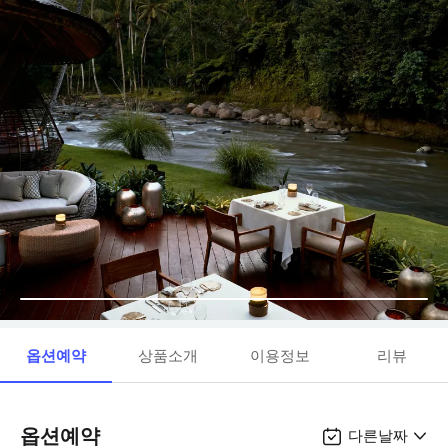
옵션예약
상품소개
이용정보
리뷰
옵션예약
다른날짜