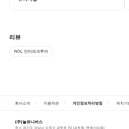
● 예약접수 후 확정이 되면 이용가능합니다. ● 바우처에 안내된 사용 
리뷰
NOL 인터파크투어
NOL
에서 작성된 리뷰 입니다.
별점 높은순
별점 높은순
회사소개
이용약관
개인정보처리방침
위치기
(주)놀유니버스
주소
경기도 성남시 수정구 금토로 70 (금토동, 텐엑스타워)