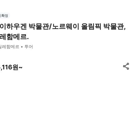
시확정
이하우겐 박물관/노르웨이 올림픽 박물관,
레함메르.
릴레함메르
투어
5,116원~