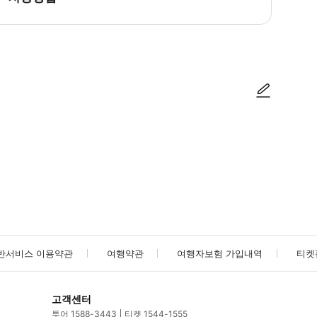
방법을 확인한 후 이용해 주시기 바랍니다. ● 48시간 이내에 바우처를 받지 
사진/동영상
사진/동영상
반서비스 이용약관
여행약관
여행자보험 가입내역
티켓
고객센터
투어 1588-3443
티켓 1544-1555