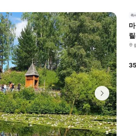
즉
마
릴
3