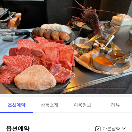
옵션예약
상품소개
이용정보
리뷰
옵션예약
다른날짜